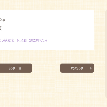
立表
表
IDS献立表_乳児食_2023年09月
記事一覧
次の記事