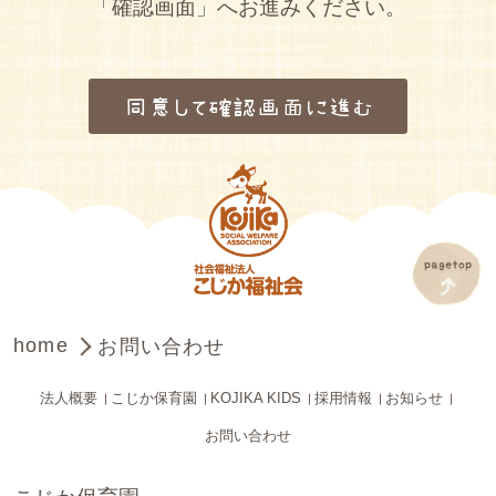
「確認画面」へお進みください。
・当個人情報の取扱いを委託すること
があります。委託にあたっては、委託
先における個人情報の安全管理が図ら
同意して確認画面に進む
れるよう、委託先に対する必要かつ適
切な監督を行います。
お問い合わせ窓口
社会福祉法人こじか福祉会：03-3937-
4551
home
お問い合わせ
法人概要
こじか保育園
KOJIKA KIDS
採用情報
お知らせ
お問い合わせ