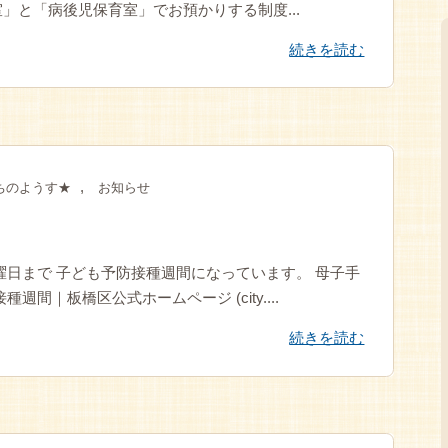
」と「病後児保育室」でお預かりする制度...
続きを読む
,
ちのようす★
お知らせ
日木曜日まで 子ども予防接種週間になっています。 母子手
間｜板橋区公式ホームページ (city....
続きを読む