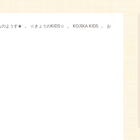
,
,
,
ちのようす★
☆きょうのKIDS☆
KOJIKA KIDS
お