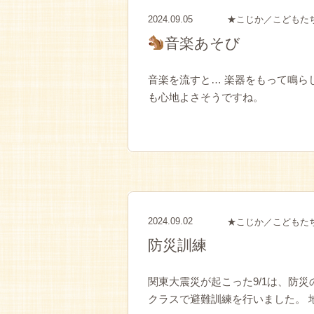
2024.09.05
★こじか／こどもた
音楽あそび
音楽を流すと… 楽器をもって鳴ら
も心地よさそうですね。
2024.09.02
★こじか／こどもた
防災訓練
関東大震災が起こった9/1は、防
クラスで避難訓練を行いました。 地