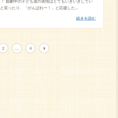
！ 観劇中の子ども達の表情はとてもいきいきしてい
と笑ったり、「がんばれー！」と応援した...
続きを読む
2
…
4