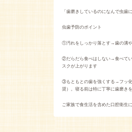
「歯磨きしているのになんで虫歯
虫歯予防のポイント
①汚れをしっかり落とす→歯の溝
②だらだら食べはしない→食べて
スクが上がります
③もともとの歯を強くする→フッ
奨）。寝る前は特に丁寧に歯磨き
ご家族で食生活を含めた口腔衛生