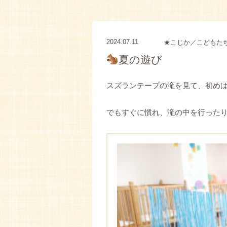
2024.07.11
★こじか／こどもた
夏の遊び
スズランテープの滝を見て、初め
でもすぐに慣れ、滝の中を行った