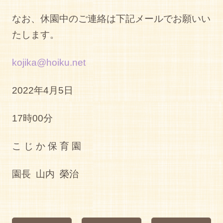
なお、休園中のご連絡は下記メールでお願いい
たします。
kojika@hoiku.net
2022年4月5日
17時00分
こ じ か 保 育 園
園長 山内 榮治