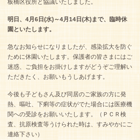
板橋区役所と協議いたしました。
明日、
4
月
6
日
(
水
)
～
4
月
14
日
(
木
)
まで、臨時休
園といたします。
急なお知らせになりましたが、感染拡大を防ぐ
ために休園いたします。保護者の皆さまにはご
迷惑、ご負担をお掛けしますがどうぞご理解い
ただきたく、お願いもうしあげます。
今後も子どもさん及び同居のご家族の方に発
熱、嘔吐、下痢等の症状がでた場合には医療機
関への受診をお願いいたします。（ＰＣＲ検
査、抗原検査等うけられた時は、すみやかにご
連絡下さい）