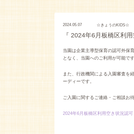
2024.05.07
☆きょうのKIDS☆
『 2024年6月板橋区利
当園は企業主導型保育の認可外保
となく、当園へのご利用が可能で
また、行政機関による入園審査を
ーディーです。
ご入園に関するご連絡・ご相談お
2024年6月板橋区利用空き状況認可